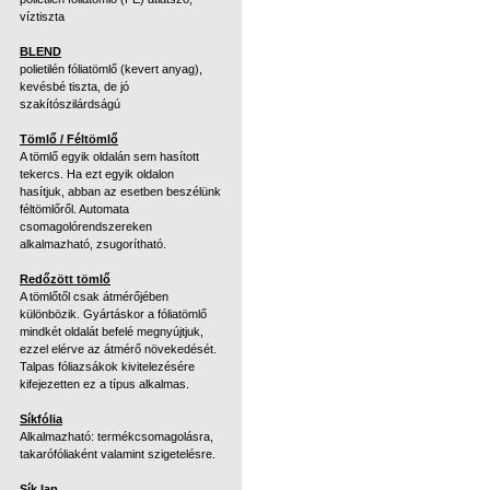
víztiszta
BLEND
polietilén fóliatömlő (kevert anyag),
kevésbé tiszta, de jó
szakítószilárdságú
Tömlő / Féltömlő
A tömlő egyik oldalán sem hasított
tekercs. Ha ezt egyik oldalon
hasítjuk, abban az esetben beszélünk
féltömlőről. Automata
csomagolórendszereken
alkalmazható, zsugorítható.
Redőzött tömlő
A tömlőtől csak átmérőjében
különbözik. Gyártáskor a fóliatömlő
mindkét oldalát befelé megnyújtjuk,
ezzel elérve az átmérő növekedését.
Talpas fóliazsákok kivitelezésére
kifejezetten ez a típus alkalmas.
Síkfólia
Alkalmazható: termékcsomagolásra,
takarófóliaként valamint szigetelésre.
Sík lap