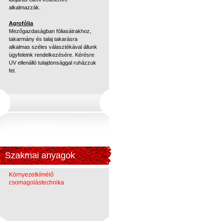
alkalmazzák.
Agrofólia
Mezőgazdaságban fóliasátrakhoz,
takarmány és talaj takarásra
alkalmas széles választékával állunk
ügyfeleink rendelkezésére. Kérésre
UV ellenálló tulajdonsággal ruházzuk
fel.
Szakmai anyagok
Környezetkímélő
csomagolástechnika