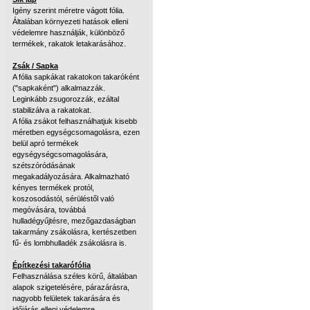
Igény szerint méretre vágott fólia.
Általában környezeti hatások elleni
védelemre használják, különböző
termékek, rakatok letakarásához.
Zsák / Sapka
A fólia sapkákat rakatokon takaróként
("sapkaként") alkalmazzák.
Leginkább zsugorozzák, ezáltal
stabilizálva a rakatokat.
A fólia zsákot felhasználhatjuk kisebb
méretben egységcsomagolásra, ezen
belül apró termékek
egységységcsomagolására,
szétszóródásának
megakadályozására. Alkalmazható
kényes termékek protól,
koszosodástól, sérüléstől való
megóvására, továbbá
hulladégyűjtésre, mezőgazdaságban
takarmány zsákolásra, kertészetben
fű- és lombhulladék zsákolásra is.
Építkezési takarófólia
Felhasználása széles körű, általában
alapok szigetelésére, párazárásra,
nagyobb felületek takarására és
időjárás elleni védelemre