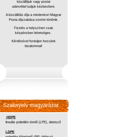
kiszállítjuk vagy postai
utánvéttel
tudjuk kézbesíteni.
A kiszállítás díja a mindenkori Magyar
Posta díjszabása szerint történik.
Fizetés a helyszínen csak
kézpénzben lehetséges.
Kérdésével forduljon hozzánk
bizalommal!
Szaknyelv magyarázat
HDPE
lineális polietilén tömlő (LPE), áttetsző
LDPE
polietilén fóliatömlő (PE) átlátszó,