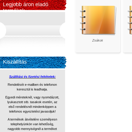
Legjobb áron eladó
termékek
Zsákok
Kiszállítás
Szállítási és fizetési feltételek:
Rendelését e-mailben és telefonon
keresztül is leadhatja.
Egyedi méreteknél, vagy nyomdázott,
lyukasztott stb. tasakok
esetén, az
első rendelésnél mindenképpen a
telefonos egyeztetést
javasoljuk!
A termékek átvételére személyesn
telephelyünkön van lehetőség,
nagyobb mennyiségnél a terméket