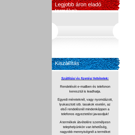
Legjobb áron eladó
termékek
Kiszállítás
Szállítási és fizetési feltételek:
Rendelését e-mailben és telefonon
keresztül is leadhatja.
Egyedi méreteknél, vagy nyomdázott,
lyukasztott stb. tasakok
esetén, az
első rendelésnél mindenképpen a
telefonos egyeztetést
javasoljuk!
A termékek átvételére személyesn
telephelyünkön van lehetőség,
nagyobb mennyiségnél a terméket