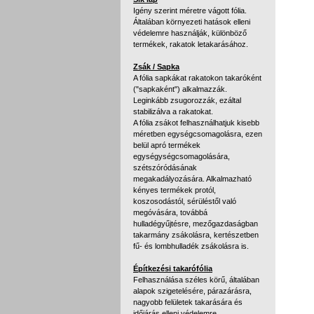
Igény szerint méretre vágott fólia.
Általában környezeti hatások elleni
védelemre használják, különböző
termékek, rakatok letakarásához.
Zsák / Sapka
A fólia sapkákat rakatokon takaróként
("sapkaként") alkalmazzák.
Leginkább zsugorozzák, ezáltal
stabilizálva a rakatokat.
A fólia zsákot felhasználhatjuk kisebb
méretben egységcsomagolásra, ezen
belül apró termékek
egységységcsomagolására,
szétszóródásának
megakadályozására. Alkalmazható
kényes termékek protól,
koszosodástól, sérüléstől való
megóvására, továbbá
hulladégyűjtésre, mezőgazdaságban
takarmány zsákolásra, kertészetben
fű- és lombhulladék zsákolásra is.
Építkezési takarófólia
Felhasználása széles körű, általában
alapok szigetelésére, párazárásra,
nagyobb felületek takarására és
időjárás elleni védelemre