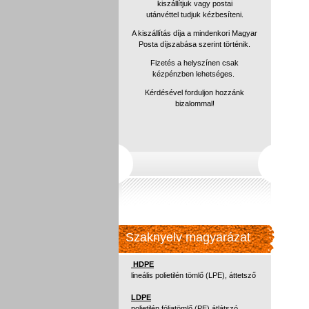
kiszállítjuk vagy postai
utánvéttel
tudjuk kézbesíteni.
A kiszállítás díja a mindenkori Magyar
Posta díjszabása szerint történik.
Fizetés a helyszínen csak
kézpénzben lehetséges.
Kérdésével forduljon hozzánk
bizalommal!
Szaknyelv magyarázat
HDPE
lineális polietilén tömlő (LPE), áttetsző
LDPE
polietilén fóliatömlő (PE) átlátszó,