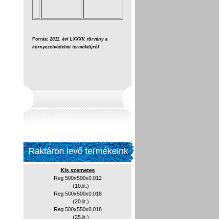
Forrás:
2011. évi LXXXV. törvény
a
környezetvédelmi termékdíjról
Raktáron levő termékeink
Kis szemetes
Reg 500x500x0,012
(10.lit.)
Reg 500x500x0,018
(20.lit.)
Reg 500x550x0,018
(25.lit.)