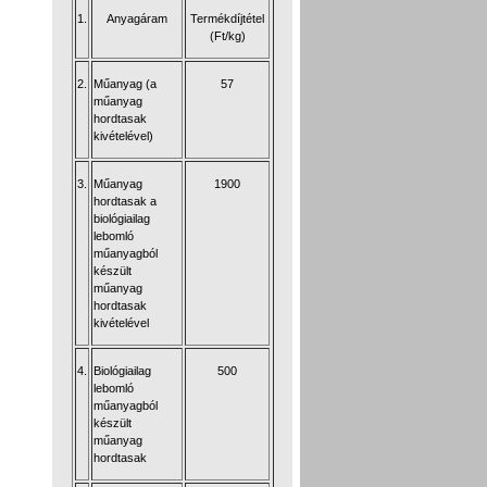
1.
Anyagáram
Termékdíjtétel
(Ft/kg)
2.
Műanyag (a
57
műanyag
hordtasak
kivételével)
3.
Műanyag
1900
hordtasak a
biológiailag
lebomló
műanyagból
készült
műanyag
hordtasak
kivételével
4.
Biológiailag
500
lebomló
műanyagból
készült
műanyag
hordtasak