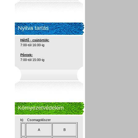
Nyitva tartás
Hétfő - csütörtök:
7:00-tól 16:00-ig
Péntek:
7:00-tól 15:00-ig
Környezetvédelem
b) Csomagolószer
A
B