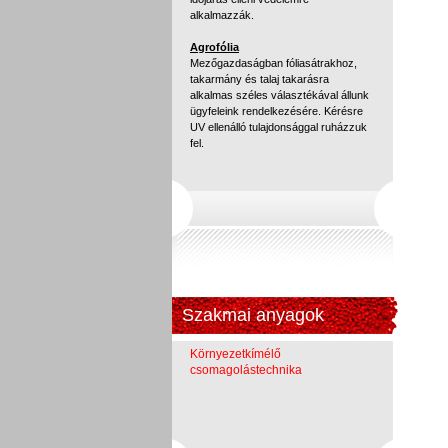
alkalmazzák.
Agrofólia
Mezőgazdaságban fóliasátrakhoz,
takarmány és talaj takarásra
alkalmas széles választékával állunk
ügyfeleink rendelkezésére. Kérésre
UV ellenálló tulajdonsággal ruházzuk
fel.
Szakmai anyagok
Környezetkímélő
csomagolástechnika