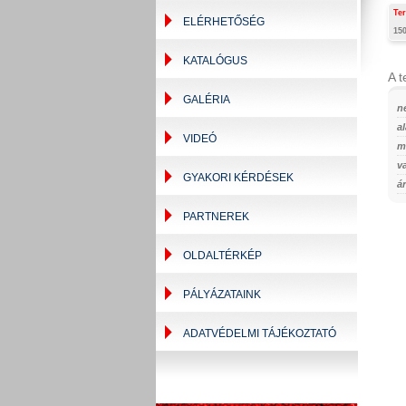
Te
ELÉRHETŐSÉG
15
KATALÓGUS
A t
GALÉRIA
n
a
VIDEÓ
m
v
GYAKORI KÉRDÉSEK
ár
PARTNEREK
OLDALTÉRKÉP
PÁLYÁZATAINK
ADATVÉDELMI TÁJÉKOZTATÓ