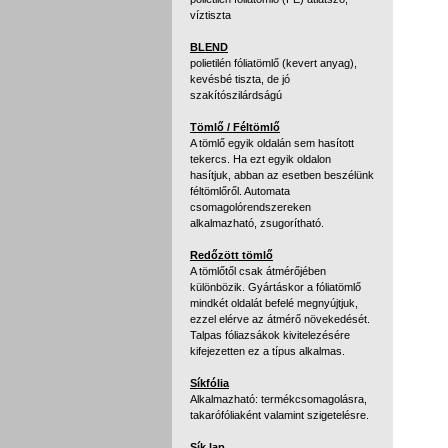
víztiszta
BLEND
polietilén fóliatömlő (kevert anyag),
kevésbé tiszta, de jó
szakítószilárdságú
Tömlő / Féltömlő
A tömlő egyik oldalán sem hasított
tekercs. Ha ezt egyik oldalon
hasítjuk, abban az esetben beszélünk
féltömlőről. Automata
csomagolórendszereken
alkalmazható, zsugorítható.
Redőzött tömlő
A tömlőtől csak átmérőjében
különbözik. Gyártáskor a fóliatömlő
mindkét oldalát befelé megnyújtjuk,
ezzel elérve az átmérő növekedését.
Talpas fóliazsákok kivitelezésére
kifejezetten ez a típus alkalmas.
Síkfólia
Alkalmazható: termékcsomagolásra,
takarófóliaként valamint szigetelésre.
Sík lap