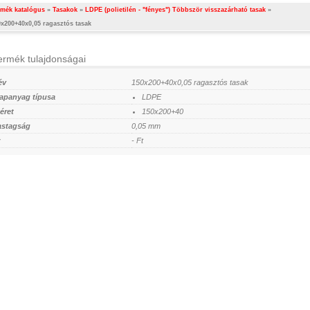
rmék katalógus
»
Tasakok
»
LDPE (polietilén - "fényes") Többször visszazárható tasak
»
0x200+40x0,05 ragasztós tasak
ermék tulajdonságai
év
150x200+40x0,05 ragasztós tasak
lapanyag típusa
LDPE
éret
150x200+40
astagság
0,05 mm
- Ft