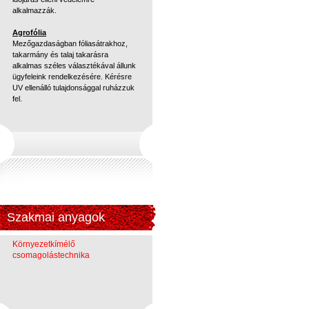
alkalmazzák.
Agrofólia
Mezőgazdaságban fóliasátrakhoz,
takarmány és talaj takarásra
alkalmas széles választékával állunk
ügyfeleink rendelkezésére. Kérésre
UV ellenálló tulajdonsággal ruházzuk
fel.
Szakmai anyagok
Környezetkímélő
csomagolástechnika