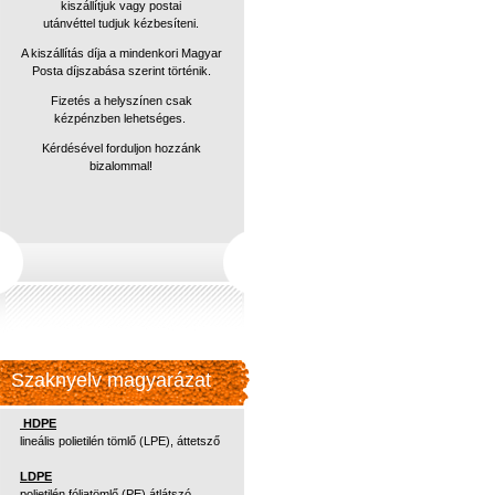
kiszállítjuk vagy postai
utánvéttel
tudjuk kézbesíteni.
A kiszállítás díja a mindenkori Magyar
Posta díjszabása szerint történik.
Fizetés a helyszínen csak
kézpénzben lehetséges.
Kérdésével forduljon hozzánk
bizalommal!
Szaknyelv magyarázat
HDPE
lineális polietilén tömlő (LPE), áttetsző
LDPE
polietilén fóliatömlő (PE) átlátszó,