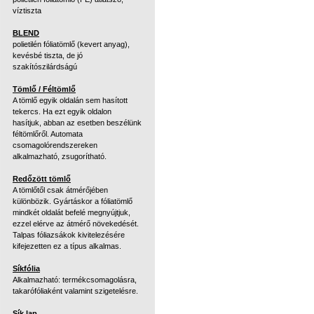
víztiszta
BLEND
polietilén fóliatömlő (kevert anyag),
kevésbé tiszta, de jó
szakítószilárdságú
Tömlő / Féltömlő
A tömlő egyik oldalán sem hasított
tekercs. Ha ezt egyik oldalon
hasítjuk, abban az esetben beszélünk
féltömlőről. Automata
csomagolórendszereken
alkalmazható, zsugorítható.
Redőzött tömlő
A tömlőtől csak átmérőjében
különbözik. Gyártáskor a fóliatömlő
mindkét oldalát befelé megnyújtjuk,
ezzel elérve az átmérő növekedését.
Talpas fóliazsákok kivitelezésére
kifejezetten ez a típus alkalmas.
Síkfólia
Alkalmazható: termékcsomagolásra,
takarófóliaként valamint szigetelésre.
Sík lap