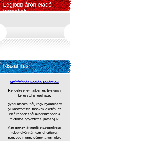
Legjobb áron eladó
termékek
Kiszállítás
Szállítási és fizetési feltételek:
Rendelését e-mailben és telefonon
keresztül is leadhatja.
Egyedi méreteknél, vagy nyomdázott,
lyukasztott stb. tasakok
esetén, az
első rendelésnél mindenképpen a
telefonos egyeztetést
javasoljuk!
A termékek átvételére személyesn
telephelyünkön van lehetőség,
nagyobb mennyiségnél a terméket