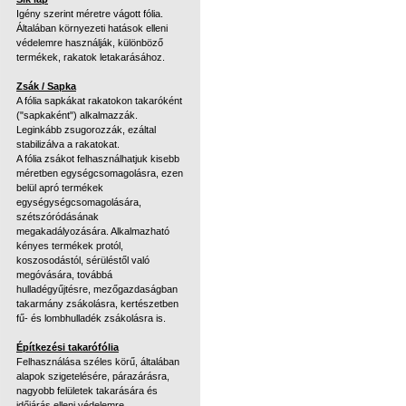
Igény szerint méretre vágott fólia.
Általában környezeti hatások elleni
védelemre használják, különböző
termékek, rakatok letakarásához.
Zsák / Sapka
A fólia sapkákat rakatokon takaróként
("sapkaként") alkalmazzák.
Leginkább zsugorozzák, ezáltal
stabilizálva a rakatokat.
A fólia zsákot felhasználhatjuk kisebb
méretben egységcsomagolásra, ezen
belül apró termékek
egységységcsomagolására,
szétszóródásának
megakadályozására. Alkalmazható
kényes termékek protól,
koszosodástól, sérüléstől való
megóvására, továbbá
hulladégyűjtésre, mezőgazdaságban
takarmány zsákolásra, kertészetben
fű- és lombhulladék zsákolásra is.
Építkezési takarófólia
Felhasználása széles körű, általában
alapok szigetelésére, párazárásra,
nagyobb felületek takarására és
időjárás elleni védelemre