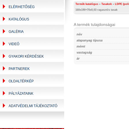
Termék katalógus
»
Tasakok
»
LDPE (poli
ELÉRHETŐSÉG
160x190+70x0,03 ragasztós tasak
KATALÓGUS
A termék tulajdonságai
GALÉRIA
név
alapanyag típusa
VIDEÓ
méret
vastagság
GYAKORI KÉRDÉSEK
ár
PARTNEREK
OLDALTÉRKÉP
PÁLYÁZATAINK
ADATVÉDELMI TÁJÉKOZTATÓ