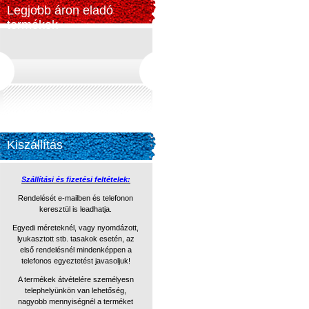
Legjobb áron eladó
termékek
Kiszállítás
Szállítási és fizetési feltételek:
Rendelését e-mailben és telefonon
keresztül is leadhatja.
Egyedi méreteknél, vagy nyomdázott,
lyukasztott stb. tasakok
esetén, az
első rendelésnél mindenképpen a
telefonos egyeztetést
javasoljuk!
A termékek átvételére személyesn
telephelyünkön van lehetőség,
nagyobb mennyiségnél a terméket