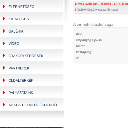
Termék katalógus
»
Tasakok
»
LDPE (poli
ELÉRHETŐSÉG
170x250+40x0,04+ ragasztós tasak
KATALÓGUS
A termék tulajdonságai
GALÉRIA
név
alapanyag típusa
VIDEÓ
méret
vastagság
GYAKORI KÉRDÉSEK
ár
PARTNEREK
OLDALTÉRKÉP
PÁLYÁZATAINK
ADATVÉDELMI TÁJÉKOZTATÓ