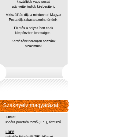
kiszállítjuk vagy postai
utánvéttel
tudjuk kézbesíteni.
A kiszállítás díja a mindenkori Magyar
Posta díjszabása szerint történik.
Fizetés a helyszínen csak
kézpénzben lehetséges.
Kérdésével forduljon hozzánk
bizalommal!
Szaknyelv magyarázat
HDPE
lineális polietilén tömlő (LPE), áttetsző
LDPE
polietilén fóliatömlő (PE) átlátszó,