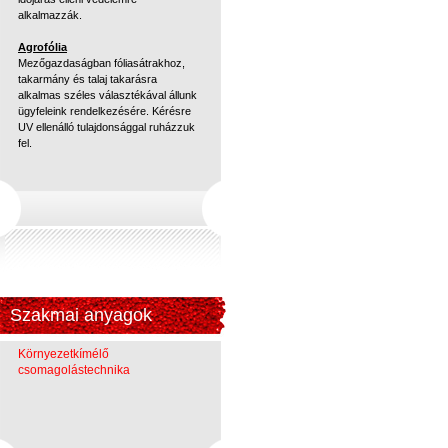
alkalmazzák.
Agrofólia
Mezőgazdaságban fóliasátrakhoz,
takarmány és talaj takarásra
alkalmas széles választékával állunk
ügyfeleink rendelkezésére. Kérésre
UV ellenálló tulajdonsággal ruházzuk
fel.
Szakmai anyagok
Környezetkímélő
csomagolástechnika