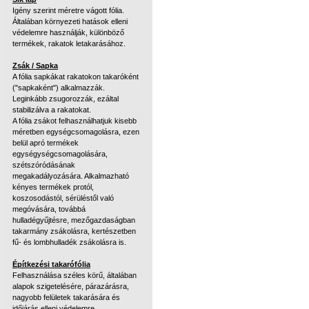
Igény szerint méretre vágott fólia.
Általában környezeti hatások elleni
védelemre használják, különböző
termékek, rakatok letakarásához.
Zsák / Sapka
A fólia sapkákat rakatokon takaróként
("sapkaként") alkalmazzák.
Leginkább zsugorozzák, ezáltal
stabilizálva a rakatokat.
A fólia zsákot felhasználhatjuk kisebb
méretben egységcsomagolásra, ezen
belül apró termékek
egységységcsomagolására,
szétszóródásának
megakadályozására. Alkalmazható
kényes termékek protól,
koszosodástól, sérüléstől való
megóvására, továbbá
hulladégyűjtésre, mezőgazdaságban
takarmány zsákolásra, kertészetben
fű- és lombhulladék zsákolásra is.
Építkezési takarófólia
Felhasználása széles körű, általában
alapok szigetelésére, párazárásra,
nagyobb felületek takarására és
időjárás elleni védelemre