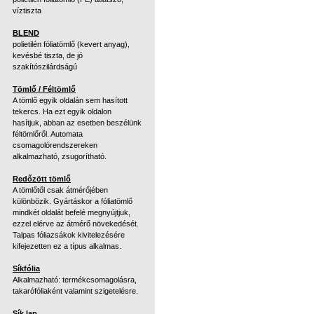
víztiszta
BLEND
polietilén fóliatömlő (kevert anyag),
kevésbé tiszta, de jó
szakítószilárdságú
Tömlő / Féltömlő
A tömlő egyik oldalán sem hasított
tekercs. Ha ezt egyik oldalon
hasítjuk, abban az esetben beszélünk
féltömlőről. Automata
csomagolórendszereken
alkalmazható, zsugorítható.
Redőzött tömlő
A tömlőtől csak átmérőjében
különbözik. Gyártáskor a fóliatömlő
mindkét oldalát befelé megnyújtjuk,
ezzel elérve az átmérő növekedését.
Talpas fóliazsákok kivitelezésére
kifejezetten ez a típus alkalmas.
Síkfólia
Alkalmazható: termékcsomagolásra,
takarófóliaként valamint szigetelésre.
Sík lap