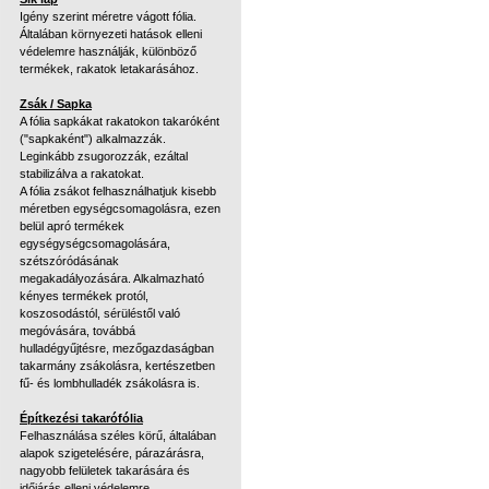
Igény szerint méretre vágott fólia.
Általában környezeti hatások elleni
védelemre használják, különböző
termékek, rakatok letakarásához.
Zsák / Sapka
A fólia sapkákat rakatokon takaróként
("sapkaként") alkalmazzák.
Leginkább zsugorozzák, ezáltal
stabilizálva a rakatokat.
A fólia zsákot felhasználhatjuk kisebb
méretben egységcsomagolásra, ezen
belül apró termékek
egységységcsomagolására,
szétszóródásának
megakadályozására. Alkalmazható
kényes termékek protól,
koszosodástól, sérüléstől való
megóvására, továbbá
hulladégyűjtésre, mezőgazdaságban
takarmány zsákolásra, kertészetben
fű- és lombhulladék zsákolásra is.
Építkezési takarófólia
Felhasználása széles körű, általában
alapok szigetelésére, párazárásra,
nagyobb felületek takarására és
időjárás elleni védelemre