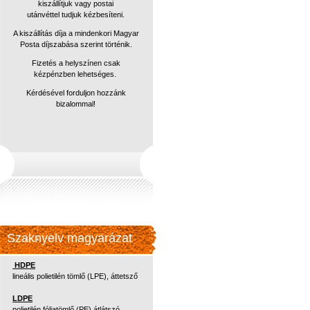
kiszállítjuk vagy postai
utánvéttel
tudjuk kézbesíteni.
A kiszállítás díja a mindenkori Magyar
Posta díjszabása szerint történik.
Fizetés a helyszínen csak
kézpénzben lehetséges.
Kérdésével forduljon hozzánk
bizalommal!
Szaknyelv magyarázat
HDPE
lineális polietilén tömlő (LPE), áttetsző
LDPE
polietilén fóliatömlő (PE) átlátszó,