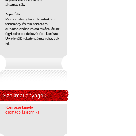
alkalmazzák.
Agrofólia
Mezőgazdaságban fóliasátrakhoz,
takarmány és talaj takarásra
alkalmas széles választékával állunk
ügyfeleink rendelkezésére. Kérésre
UV ellenálló tulajdonsággal ruházzuk
fel.
Szakmai anyagok
Környezetkímélő
csomagolástechnika