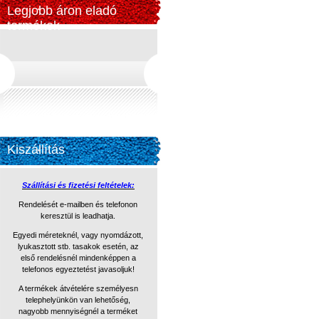
Legjobb áron eladó
termékek
Kiszállítás
Szállítási és fizetési feltételek:
Rendelését e-mailben és telefonon
keresztül is leadhatja.
Egyedi méreteknél, vagy nyomdázott,
lyukasztott stb. tasakok
esetén, az
első rendelésnél mindenképpen a
telefonos egyeztetést
javasoljuk!
A termékek átvételére személyesn
telephelyünkön van lehetőség,
nagyobb mennyiségnél a terméket