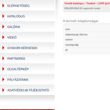
Termék katalógus
»
Tasakok
»
LDPE (poli
ELÉRHETŐSÉG
230x150+20x0,15 ragasztós tasak
KATALÓGUS
A termék tulajdonságai
GALÉRIA
név
alapanyag típusa
VIDEÓ
méret
vastagság
GYAKORI KÉRDÉSEK
ár
PARTNEREK
OLDALTÉRKÉP
PÁLYÁZATAINK
ADATVÉDELMI TÁJÉKOZTATÓ