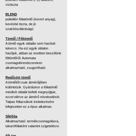
víztiszta
BLEND
polietilén fóliatömlő (kevert anyag),
kevésbé tiszta, de jó
szakítószilárdságú
Tömlő / Féltömlő
A tömlő egyik oldalán sem hasított
tekercs. Ha ezt egyik oldalon
hasítjuk, abban az esetben beszélünk
féltömlőről. Automata
csomagolórendszereken
alkalmazható, zsugorítható.
Redőzött tömlő
A tömlőtől csak átmérőjében
különbözik. Gyártáskor a fóliatömlő
mindkét oldalát befelé megnyújtjuk,
ezzel elérve az átmérő növekedését.
Talpas fóliazsákok kivitelezésére
kifejezetten ez a típus alkalmas.
Síkfólia
Alkalmazható: termékcsomagolásra,
takarófóliaként valamint szigetelésre.
Sík lap