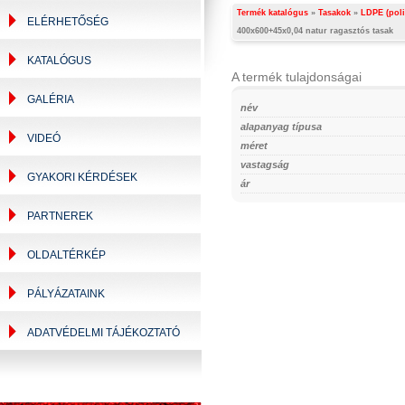
Termék katalógus
»
Tasakok
»
LDPE (poli
ELÉRHETŐSÉG
400x600+45x0,04 natur ragasztós tasak
KATALÓGUS
A termék tulajdonságai
GALÉRIA
név
alapanyag típusa
VIDEÓ
méret
vastagság
GYAKORI KÉRDÉSEK
ár
PARTNEREK
OLDALTÉRKÉP
PÁLYÁZATAINK
ADATVÉDELMI TÁJÉKOZTATÓ