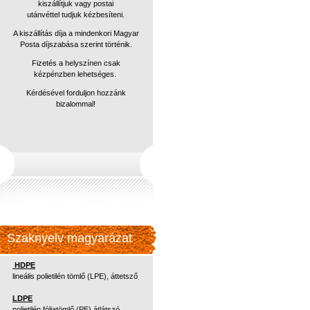
kiszállítjuk vagy postai
utánvéttel
tudjuk kézbesíteni.
A kiszállítás díja a mindenkori Magyar
Posta díjszabása szerint történik.
Fizetés a helyszínen csak
kézpénzben lehetséges.
Kérdésével forduljon hozzánk
bizalommal!
Szaknyelv magyarázat
HDPE
lineális polietilén tömlő (LPE), áttetsző
LDPE
polietilén fóliatömlő (PE) átlátszó,