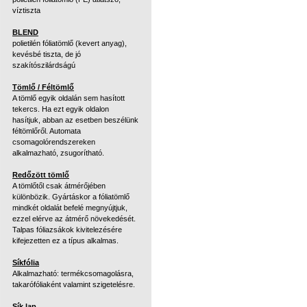
víztiszta
BLEND
polietilén fóliatömlő (kevert anyag),
kevésbé tiszta, de jó
szakítószilárdságú
Tömlő / Féltömlő
A tömlő egyik oldalán sem hasított
tekercs. Ha ezt egyik oldalon
hasítjuk, abban az esetben beszélünk
féltömlőről. Automata
csomagolórendszereken
alkalmazható, zsugorítható.
Redőzött tömlő
A tömlőtől csak átmérőjében
különbözik. Gyártáskor a fóliatömlő
mindkét oldalát befelé megnyújtjuk,
ezzel elérve az átmérő növekedését.
Talpas fóliazsákok kivitelezésére
kifejezetten ez a típus alkalmas.
Síkfólia
Alkalmazható: termékcsomagolásra,
takarófóliaként valamint szigetelésre.
Sík lap