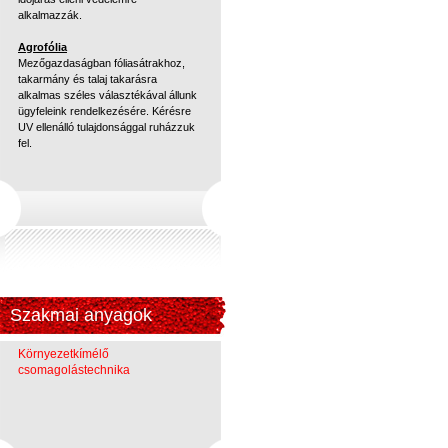
alkalmazzák.
Agrofólia
Mezőgazdaságban fóliasátrakhoz,
takarmány és talaj takarásra
alkalmas széles választékával állunk
ügyfeleink rendelkezésére. Kérésre
UV ellenálló tulajdonsággal ruházzuk
fel.
Szakmai anyagok
Környezetkímélő
csomagolástechnika