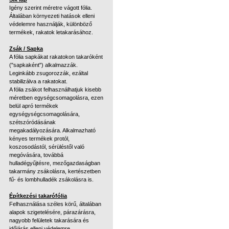
Igény szerint méretre vágott fólia.
Általában környezeti hatások elleni
védelemre használják, különböző
termékek, rakatok letakarásához.
Zsák / Sapka
A fólia sapkákat rakatokon takaróként
("sapkaként") alkalmazzák.
Leginkább zsugorozzák, ezáltal
stabilizálva a rakatokat.
A fólia zsákot felhasználhatjuk kisebb
méretben egységcsomagolásra, ezen
belül apró termékek
egységységcsomagolására,
szétszóródásának
megakadályozására. Alkalmazható
kényes termékek protól,
koszosodástól, sérüléstől való
megóvására, továbbá
hulladégyűjtésre, mezőgazdaságban
takarmány zsákolásra, kertészetben
fű- és lombhulladék zsákolásra is.
Építkezési takarófólia
Felhasználása széles körű, általában
alapok szigetelésére, párazárásra,
nagyobb felületek takarására és
időjárás elleni védelemre