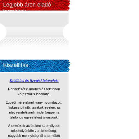
Legjobb áron eladó
termékek
Kiszállítás
Szállítási és fizetési feltételek:
Rendelését e-mailben és telefonon
keresztül is leadhatja.
Egyedi méreteknél, vagy nyomdázott,
lyukasztott stb. tasakok
esetén, az
első rendelésnél mindenképpen a
telefonos egyeztetést
javasoljuk!
A termékek átvételére személyesn
telephelyünkön van lehetőség,
nagyobb mennyiségnél a terméket