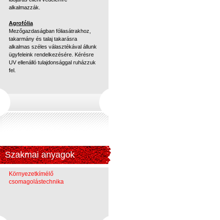
alkalmazzák.
Agrofólia
Mezőgazdaságban fóliasátrakhoz,
takarmány és talaj takarásra
alkalmas széles választékával állunk
ügyfeleink rendelkezésére. Kérésre
UV ellenálló tulajdonsággal ruházzuk
fel.
Szakmai anyagok
Környezetkímélő
csomagolástechnika