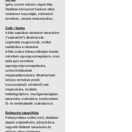
Igény szerint méretre vágott fólia.
Általában környezeti hatások elleni
védelemre használják, különböző
termékek, rakatok letakarásához.
Zsák / Sapka
A fólia sapkákat rakatokon takaróként
("sapkaként") alkalmazzák.
Leginkább zsugorozzák, ezáltal
stabilizálva a rakatokat.
A fólia zsákot felhasználhatjuk kisebb
méretben egységcsomagolásra, ezen
belül apró termékek
egységységcsomagolására,
szétszóródásának
megakadályozására. Alkalmazható
kényes termékek protól,
koszosodástól, sérüléstől való
megóvására, továbbá
hulladégyűjtésre, mezőgazdaságban
takarmány zsákolásra, kertészetben
fű- és lombhulladék zsákolásra is.
Építkezési takarófólia
Felhasználása széles körű, általában
alapok szigetelésére, párazárásra,
nagyobb felületek takarására és
időjárás elleni védelemre