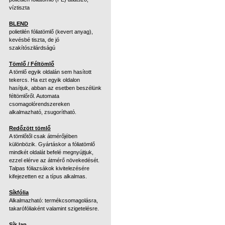
víztiszta
BLEND
polietilén fóliatömlő (kevert anyag),
kevésbé tiszta, de jó
szakítószilárdságú
Tömlő / Féltömlő
A tömlő egyik oldalán sem hasított
tekercs. Ha ezt egyik oldalon
hasítjuk, abban az esetben beszélünk
féltömlőről. Automata
csomagolórendszereken
alkalmazható, zsugorítható.
Redőzött tömlő
A tömlőtől csak átmérőjében
különbözik. Gyártáskor a fóliatömlő
mindkét oldalát befelé megnyújtjuk,
ezzel elérve az átmérő növekedését.
Talpas fóliazsákok kivitelezésére
kifejezetten ez a típus alkalmas.
Síkfólia
Alkalmazható: termékcsomagolásra,
takarófóliaként valamint szigetelésre.
Sík lap