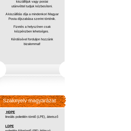
kiszállítjuk vagy postai
utánvéttel
tudjuk kézbesíteni.
A kiszállítás díja a mindenkori Magyar
Posta díjszabása szerint történik.
Fizetés a helyszínen csak
kézpénzben lehetséges.
Kérdésével forduljon hozzánk
bizalommal!
Szaknyelv magyarázat
HDPE
lineális polietilén tömlő (LPE), áttetsző
LDPE
polietilén fóliatömlő (PE) átlátszó,