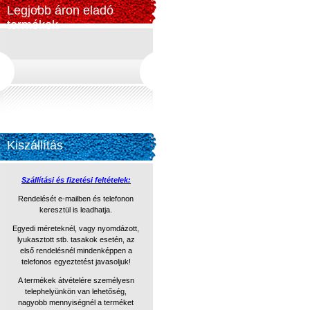
Legjobb áron eladó
termékek
Kiszállítás
Szállítási és fizetési feltételek:
Rendelését e-mailben és telefonon
keresztül is leadhatja.
Egyedi méreteknél, vagy nyomdázott,
lyukasztott stb. tasakok
esetén, az
első rendelésnél mindenképpen a
telefonos egyeztetést
javasoljuk!
A termékek átvételére személyesn
telephelyünkön van lehetőség,
nagyobb mennyiségnél a terméket