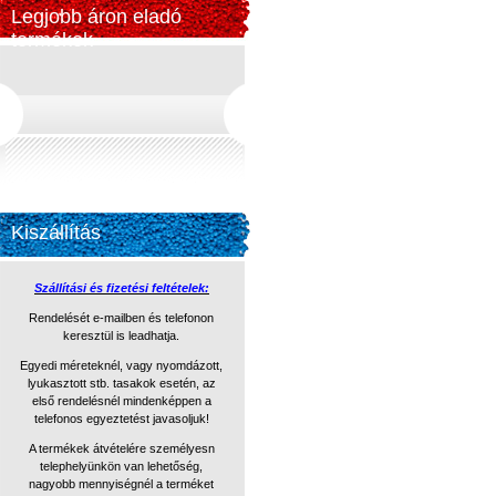
Legjobb áron eladó
termékek
Kiszállítás
Szállítási és fizetési feltételek:
Rendelését e-mailben és telefonon
keresztül is leadhatja.
Egyedi méreteknél, vagy nyomdázott,
lyukasztott stb. tasakok
esetén, az
első rendelésnél mindenképpen a
telefonos egyeztetést
javasoljuk!
A termékek átvételére személyesn
telephelyünkön van lehetőség,
nagyobb mennyiségnél a terméket