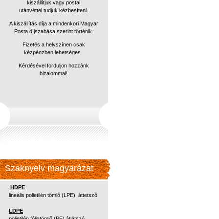
kiszállítjuk vagy postai
utánvéttel
tudjuk kézbesíteni.
A kiszállítás díja a mindenkori Magyar
Posta díjszabása szerint történik.
Fizetés a helyszínen csak
kézpénzben lehetséges.
Kérdésével forduljon hozzánk
bizalommal!
Szaknyelv magyarázat
HDPE
lineális polietilén tömlő (LPE), áttetsző
LDPE
polietilén fóliatömlő (PE) átlátszó,