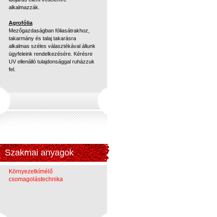
alkalmazzák.
Agrofólia
Mezőgazdaságban fóliasátrakhoz,
takarmány és talaj takarásra
alkalmas széles választékával állunk
ügyfeleink rendelkezésére. Kérésre
UV ellenálló tulajdonsággal ruházzuk
fel.
Szakmai anyagok
Környezetkímélő
csomagolástechnika