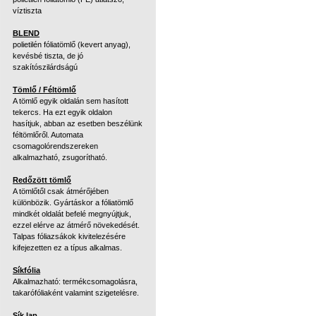
víztiszta
BLEND
polietilén fóliatömlő (kevert anyag),
kevésbé tiszta, de jó
szakítószilárdságú
Tömlő / Féltömlő
A tömlő egyik oldalán sem hasított
tekercs. Ha ezt egyik oldalon
hasítjuk, abban az esetben beszélünk
féltömlőről. Automata
csomagolórendszereken
alkalmazható, zsugorítható.
Redőzött tömlő
A tömlőtől csak átmérőjében
különbözik. Gyártáskor a fóliatömlő
mindkét oldalát befelé megnyújtjuk,
ezzel elérve az átmérő növekedését.
Talpas fóliazsákok kivitelezésére
kifejezetten ez a típus alkalmas.
Síkfólia
Alkalmazható: termékcsomagolásra,
takarófóliaként valamint szigetelésre.
Sík lap