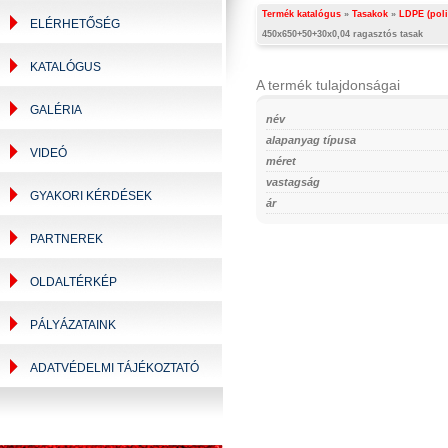
Termék katalógus
»
Tasakok
»
LDPE (poli
ELÉRHETŐSÉG
450x650+50+30x0,04 ragasztós tasak
KATALÓGUS
A termék tulajdonságai
GALÉRIA
név
alapanyag típusa
VIDEÓ
méret
vastagság
GYAKORI KÉRDÉSEK
ár
PARTNEREK
OLDALTÉRKÉP
PÁLYÁZATAINK
ADATVÉDELMI TÁJÉKOZTATÓ