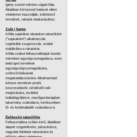
Igény szerint méretre vágott fólia.
Általában környezeti hatások elleni
védelemre használják, különböző
termékek, rakatok letakarásához.
Zsák / Sapka
A fólia sapkákat rakatokon takaróként
("sapkaként") alkalmazzák.
Leginkább zsugorozzák, ezáltal
stabilizálva a rakatokat.
A fólia zsákot felhasználhatjuk kisebb
méretben egységcsomagolásra, ezen
belül apró termékek
egységységcsomagolására,
szétszóródásának
megakadályozására. Alkalmazható
kényes termékek protól,
koszosodástól, sérüléstől való
megóvására, továbbá
hulladégyűjtésre, mezőgazdaságban
takarmány zsákolásra, kertészetben
fű- és lombhulladék zsákolásra is.
Építkezési takarófólia
Felhasználása széles körű, általában
alapok szigetelésére, párazárásra,
nagyobb felületek takarására és
időjárás elleni védelemre